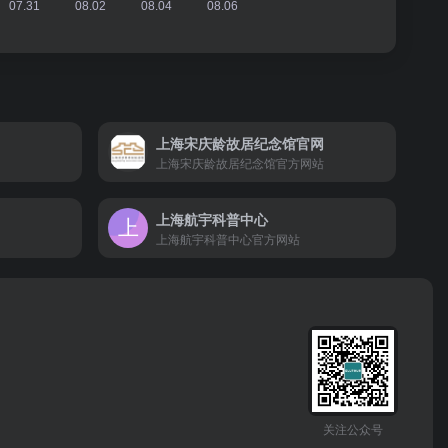
上海宋庆龄故居纪念馆官网
上海宋庆龄故居纪念馆官方网站
上海航宇科普中心
上海航宇科普中心官方网站
关注公众号