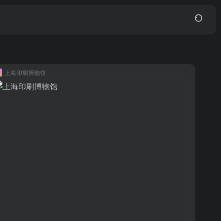
上海印刷博物馆