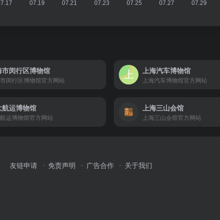
海市闵行区博物馆
上海汽车博物馆
市闵行区博物馆官方网站
上海汽车博物馆官方网站
大航运博物馆
上海三山会馆
航运博物馆官方网站
上海三山会馆官方网站
友链申请
免责声明
广告合作
关于我们