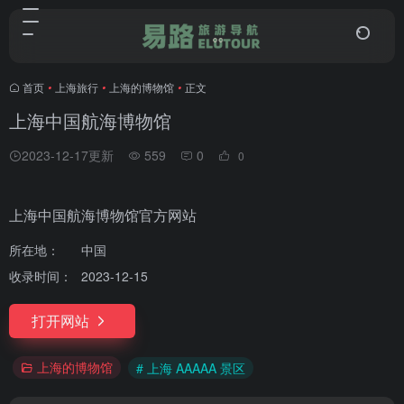
首页
•
上海旅行
•
上海的博物馆
•
正文
上海中国航海博物馆
2023-12-17更新
559
0
0
上海中国航海博物馆官方网站
所在地：
中国
收录时间：
2023-12-15
打开网站
上海的博物馆
# 上海 AAAAA 景区