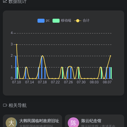
数据统计
相关导航
大韩民国临时政府旧址
陈云纪念馆
大韩民国临时政府旧址
陈云纪念馆（青浦革命历史纪念馆）