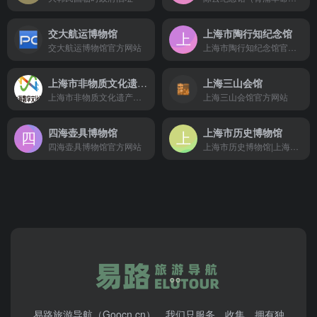
交大航运博物馆
上海市陶行知纪念馆
交大航运博物馆官方网站
上海市陶行知纪念馆官方网站
上海市非物质文化遗产保护中心
上海三山会馆
上海市非物质文化遗产保护中心官网
上海三山会馆官方网站
四海壶具博物馆
上海市历史博物馆
四海壶具博物馆官方网站
上海市历史博物馆|上海革命历史博物馆
易路旅游导航（Goocn.cn），我们只服务、收集、拥有独