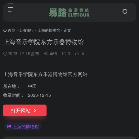
首页
•
上海旅行
•
上海的博物馆
•
正文
上海音乐学院东方乐器博物馆
2023-12-15发布
466
0
0
上海音乐学院东方乐器博物馆官方网站
所在地：
中国
收录时间：
2023-12-15
打开网站
上海的博物馆