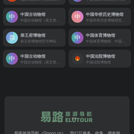
中国古动物馆
中国华侨历史博物馆
中国古动物馆（英文简称PMC）是中国科学院古脊椎动物与古人类研究所创建的，中国第一家以古生物化石为载体，系统普及古生物学、古生态学、古人类学及进化论知识的国家级自然科学类专题博物馆，也是目前亚洲最大的古动物博物馆。
中国华侨历史博物馆官方网站
恭王府博物馆
中国体育博物馆
恭王府博物馆官方网站
中国体育博物馆、中国奥林匹克博物馆
中国古动物馆
中国法院博物馆
中国古动物馆（英文简称PMC）是中国科学院古脊椎动物与古人类研究所创建的，中国第一家以古生物化石为载体，系统普及古生物学、古生态学、古人类学及进化论知识的国家级自然科学类专题博物馆，也是目前亚洲最大的古动物博物馆。
中国法院博物馆
易路旅游导航（Goocn.cn），我们只服务、收集、拥有独